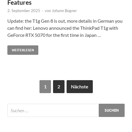
Features
2. September 2025
-
von
Johann Bogner
Update: the T1g Gen 8 is out, more details in German you
can find her: Lenovo announced the ThinkPad T1g with
GeForce RTX 5070 for the first time in Japan …
WEITERLESEN
1
2
Nächste